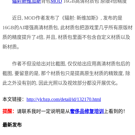
辐射新维加斯
背包
MOD
16GB高清材质包 原版4倍精度
近日, MOD作者发布了《辐射: 新维加斯》, 发布的是
16GB的AI增强高清材质包, 此材质包把游戏里几乎所有原版材
质的精度提升了4倍, 并且, 材质包里面不包含自定义材质以及
新材质。
作者不但没给出对比截图, 仅仅给出应用高清材质包后的
截图, 要留意的是, 那个材质包只是提高原生材质的精致度, 除
此之外没有别的, 因此光照以及视效部分都没开展优化。
本文链接：
http://ylcbzp.com/detail/id/132170.html
提醒：
请联系我时一定说明是从
奢侈品修复培训
上看到的！
最新发布