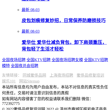
最新
08-03
皮包划痕修复妙招，日常保养防磨损技巧
最新
08-03
爱华仕 爱华仕减负背包，卸下肩颈重压，
背包轻了生活才轻松
全国夜场招聘
全国KTV招聘
全国夜场招聘女模
全国KTV招聘
模特
全国夜总会招聘
友情链接：
同城奢侈品网
上海夜场招聘
奢侈品修复培训
娱乐101
网站Sitemap
本站所有信息均为用户自由发布，本站不对信息的真实性负任
何责任，交易时请注意识别信息的真假
如有网站内容侵害了您的权益请联系我们删除 微信：
772392775
© 2022奢侈品修复培训网 2022 @ 温州市鹿城区槟岩电子商务