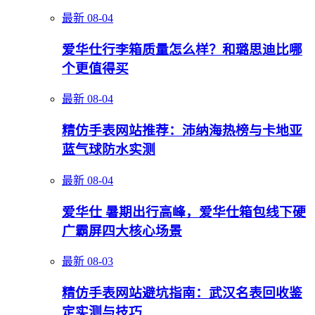
最新
08-04
爱华仕行李箱质量怎么样？和璐思迪比哪
个更值得买
最新
08-04
精仿手表网站推荐：沛纳海热榜与卡地亚
蓝气球防水实测
最新
08-04
爱华仕 暑期出行高峰，爱华仕箱包线下硬
广霸屏四大核心场景
最新
08-03
精仿手表网站避坑指南：武汉名表回收鉴
定实测与技巧