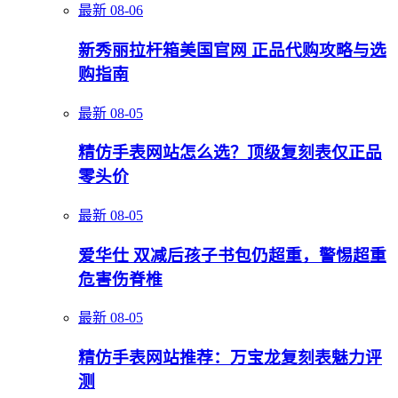
最新
08-06
新秀丽拉杆箱美国官网 正品代购攻略与选
购指南
最新
08-05
精仿手表网站怎么选？顶级复刻表仅正品
零头价
最新
08-05
爱华仕 双减后孩子书包仍超重，警惕超重
危害伤脊椎
最新
08-05
精仿手表网站推荐：万宝龙复刻表魅力评
测