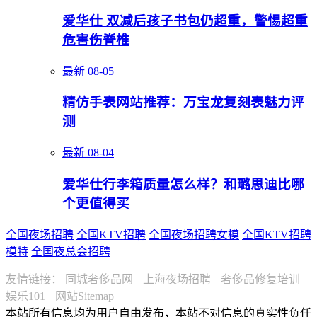
爱华仕 双减后孩子书包仍超重，警惕超重
危害伤脊椎
最新
08-05
精仿手表网站推荐：万宝龙复刻表魅力评
测
最新
08-04
爱华仕行李箱质量怎么样？和璐思迪比哪
个更值得买
全国夜场招聘
全国KTV招聘
全国夜场招聘女模
全国KTV招聘
模特
全国夜总会招聘
友情链接：
同城奢侈品网
上海夜场招聘
奢侈品修复培训
娱乐101
网站Sitemap
本站所有信息均为用户自由发布，本站不对信息的真实性负任