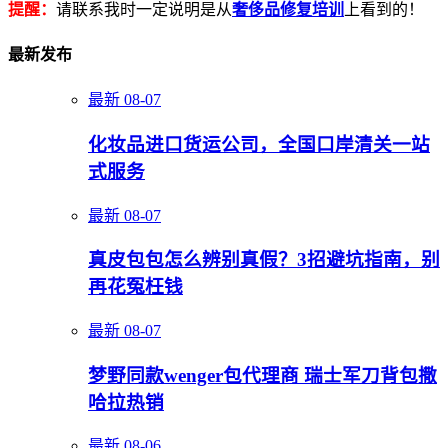
提醒：
请联系我时一定说明是从
奢侈品修复培训
上看到的！
最新发布
最新
08-07
化妆品进口货运公司，全国口岸清关一站
式服务
最新
08-07
真皮包包怎么辨别真假？3招避坑指南，别
再花冤枉钱
最新
08-07
梦野同款wenger包代理商 瑞士军刀背包撒
哈拉热销
最新
08-06