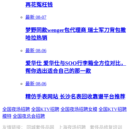
再花冤枉钱
最新
08-07
梦野同款wenger包代理商 瑞士军刀背包撒
哈拉热销
最新
08-06
爱华仕 爱华仕与SOO行李箱全方位对比，
帮你选出适合自己的那一款
最新
08-06
精仿手表网站 长沙名表回收靠谱平台推荐
全国夜场招聘
全国KTV招聘
全国夜场招聘女模
全国KTV招聘
模特
全国夜总会招聘
友情链接：
同城奢侈品网
上海夜场招聘
奢侈品修复培训