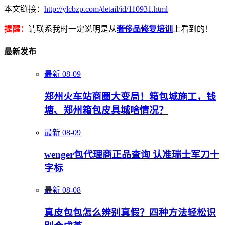
本文链接：
http://ylcbzp.com/detail/id/110931.html
提醒：
请联系我时一定说明是从
奢侈品修复培训
上看到的！
最新发布
最新
08-09
郑州火车站商圈大变局！箱包城施工，钱
塘、郑州箱包皮具城啥情况？
最新
08-09
wenger包代理商正品查询 认准瑞士军刀十
字标
最新
08-08
真皮包包怎么辨别真假？四种方法轻松识