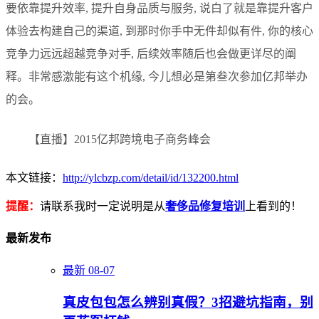
要依靠提升效率, 提升自身品质与服务, 说白了就是靠提升客户
体验去构建自己的渠道, 到那时你手中无件却似有件, 你的核心
竞争力远远超越竞争对手, 后续效率随后也会做更详尽的阐
释。非常感激能有这个机缘, 今儿想必是第叁次参加亿邦举办
的会。
【直播】2015亿邦跨境电子商务峰会
本文链接：
http://ylcbzp.com/detail/id/132200.html
提醒：
请联系我时一定说明是从
奢侈品修复培训
上看到的！
最新发布
最新
08-07
真皮包包怎么辨别真假？3招避坑指南，别