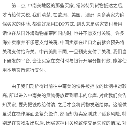
第二点, 中南美地区的那些买家, 常常待到货物抵达之后,
才肯给付关税, 我们清楚, 在欧洲、美国、澳洲, 众多卖家为确
保买家的体验, 都偏好采用DDP方式, 到头来是买家支付费用,
诸位在从国外海淘物品带回国内时, 也并不愿支付关税。许多
海外卖家并不乐意支付关税, 中国卖家在出口之前就会预先将
关税支付给海关。中南美则不同, 一旦预先支付了关税, 我们当
下研发的平台, 会让买家在交付时与银行开展分期付款, 能够使
用本地货币进行支付。
由于我们剖析得出前往中南美的快件被拒收的比例相对较
高, 所以进入中南美的货物得放置到顺丰的仓库, 对此我们会告
知买家, 要先把钱款给付清, 之后才会将货物发送给你。这般做
虽说在操作层面会复杂些许, 然而却为卖家削减了诸多风险, 特
别是在货物发出以后, 因买家拒付关税致使交易失败的情况, 对