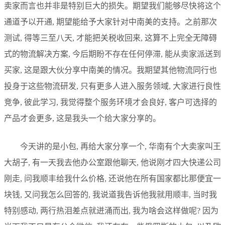
卖家而言也并非是特别巨大的损失。期望我们能够尽快将这个
通道予以开通, 期望能给予大家针对中南美的支持。之前那次
测试, 得等三至八天, 才能把关税收回来, 这算不上完全无障碍
式的物流解决方案, 今后期盼不存在任何停滞, 能从卖家派送到
买家, 这是跟大伙分享中南美的情况。我期望其他物流同行也
投身于这些物流研发, 只有更多人进入服务领域, 大家进行良性
竞争, 彼此学习, 我觉得整个服务环境才会良好, 客户可选择的
产品才会更多, 这是我头一个给大家分享的。
今天讲的是小包, 再给大家分享一个, 华南有个大卖家叫王
大胡子, 有一天我去他办公室跟他聊天, 他说刚才四大快递公司
刚走, 问我顺丰给我什么价格, 还说他在所有国家都比那便宜一
块钱, 又问我怎么回答的, 我说道我告诉他我就用顺丰, 当时我
特别感动, 两行热泪差点就迸涌而出, 我为啥会这样做呢? 因为