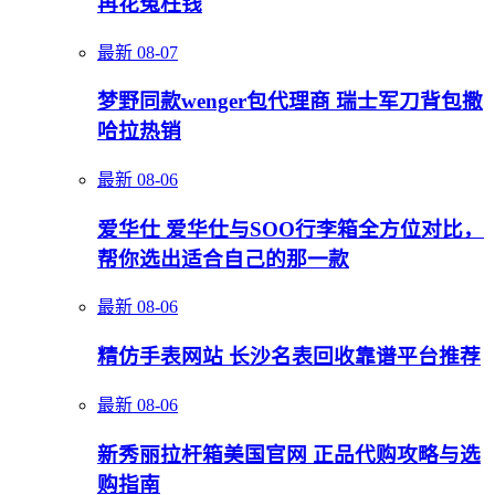
再花冤枉钱
最新
08-07
梦野同款wenger包代理商 瑞士军刀背包撒
哈拉热销
最新
08-06
爱华仕 爱华仕与SOO行李箱全方位对比，
帮你选出适合自己的那一款
最新
08-06
精仿手表网站 长沙名表回收靠谱平台推荐
最新
08-06
新秀丽拉杆箱美国官网 正品代购攻略与选
购指南