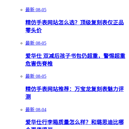
最新
08-05
精仿手表网站怎么选？顶级复刻表仅正品
零头价
最新
08-05
爱华仕 双减后孩子书包仍超重，警惕超重
危害伤脊椎
最新
08-05
精仿手表网站推荐：万宝龙复刻表魅力评
测
最新
08-04
爱华仕行李箱质量怎么样？和璐思迪比哪