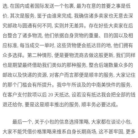
选, 在国内或者国际发送一个包裹, 最为在意的首要之事是低
价, 其次是服务, 鉴于由谁来完成, 我确信诸多卖家也无意去深
究邮政与圆通有何不同, 实则并无差异。存在好些大卖家在后
台整合了诸多物流, 他们依据自身货物的重量、目的国以及相
应标准, 每当成交一单时, 这些货物便会抵达目的地, 他们拥有
众多选择。第二种情形, 便是要物流商去做这般更新, 我们同样
也是期望最终借助我们类似的那种服务, 整合后端数量众多的
邮政以及快递的资源, 对客户而言那便是顺丰的服务, 大家记住
的那个门槛会有所提升。我中午所谈及的中南美快件的服务,
在客户支付款项以后 20 天抵达, 设若没有抵达我会把全部的钱
退还给你, 要是这是顺丰推出的服务, 顺丰务必要达成。
最后一个, 关于小包的信息选择策略, 大家都在谈论小包,
大家不能凭借价格策略来维系自身长期商场, 这不甚牢固, 更多