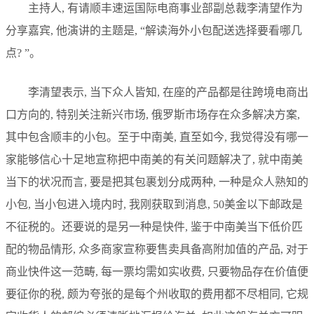
主持人, 有请顺丰速运国际电商事业部副总裁李清望作为
分享嘉宾, 他演讲的主题是, “解读海外小包配送选择要看哪几
点? ”。
李清望表示, 当下众人皆知, 在座的产品都是往跨境电商出
口方向的, 特别关注新兴市场, 俄罗斯市场存在众多解决方案,
其中包含顺丰的小包。至于中南美, 直至如今, 我觉得没有哪一
家能够信心十足地宣称把中南美的有关问题解决了, 就中南美
当下的状况而言, 要是把其包裹划分成两种, 一种是众人熟知的
小包, 当小包进入境内时, 我刚获取到消息, 50美金以下邮政是
不征税的。还要说的是另一种是快件, 鉴于中南美当下低价匹
配的物品情形, 众多商家宣称要售卖具备高附加值的产品, 对于
商业快件这一范畴, 每一票均需如实收费, 只要物品存在价值便
要征你的税, 颇为夸张的是每个州收取的费用都不尽相同, 它规