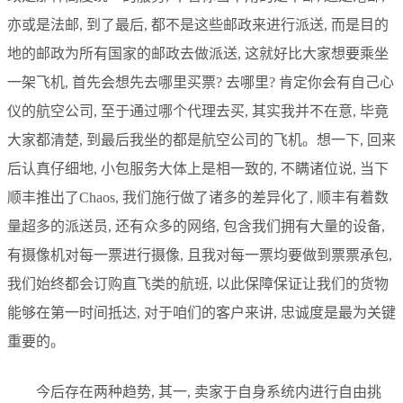
亦或是法邮, 到了最后, 都不是这些邮政来进行派送, 而是目的
地的邮政为所有国家的邮政去做派送, 这就好比大家想要乘坐
一架飞机, 首先会想先去哪里买票? 去哪里? 肯定你会有自己心
仪的航空公司, 至于通过哪个代理去买, 其实我并不在意, 毕竟
大家都清楚, 到最后我坐的都是航空公司的飞机。想一下, 回来
后认真仔细地, 小包服务大体上是相一致的, 不瞒诸位说, 当下
顺丰推出了Chaos, 我们施行做了诸多的差异化了, 顺丰有着数
量超多的派送员, 还有众多的网络, 包含我们拥有大量的设备,
有摄像机对每一票进行摄像, 且我对每一票均要做到票票承包,
我们始终都会订购直飞类的航班, 以此保障保证让我们的货物
能够在第一时间抵达, 对于咱们的客户来讲, 忠诚度是最为关键
重要的。
今后存在两种趋势, 其一, 卖家于自身系统内进行自由挑