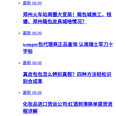
最新
08-09
郑州火车站商圈大变局！箱包城施工，钱
塘、郑州箱包皮具城啥情况？
最新
08-09
wenger包代理商正品查询 认准瑞士军刀十
字标
最新
08-08
真皮包包怎么辨别真假？四种方法轻松识
别合成革
最新
08-08
化妆品进口货运公司|红酒到港换单提货流
程详解