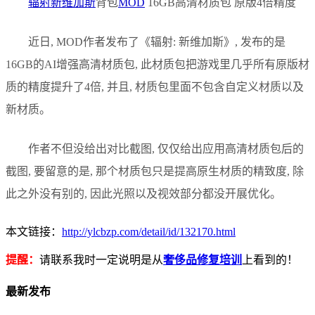
辐射新维加斯
背包
MOD
16GB高清材质包 原版4倍精度
近日, MOD作者发布了《辐射: 新维加斯》, 发布的是
16GB的AI增强高清材质包, 此材质包把游戏里几乎所有原版材
质的精度提升了4倍, 并且, 材质包里面不包含自定义材质以及
新材质。
作者不但没给出对比截图, 仅仅给出应用高清材质包后的
截图, 要留意的是, 那个材质包只是提高原生材质的精致度, 除
此之外没有别的, 因此光照以及视效部分都没开展优化。
本文链接：
http://ylcbzp.com/detail/id/132170.html
提醒：
请联系我时一定说明是从
奢侈品修复培训
上看到的！
最新发布