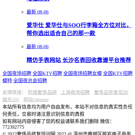
最新
08-06
爱华仕 爱华仕与SOO行李箱全方位对比，
帮你选出适合自己的那一款
最新
08-06
精仿手表网站 长沙名表回收靠谱平台推荐
全国夜场招聘
全国KTV招聘
全国夜场招聘女模
全国KTV招聘
模特
全国夜总会招聘
友情链接：
同城奢侈品网
上海夜场招聘
奢侈品修复培训
娱乐101
网站Sitemap
本站所有信息均为用户自由发布，本站不对信息的真实性负任
何责任，交易时请注意识别信息的真假
如有网站内容侵害了您的权益请联系我们删除 微信：
772392775
© 2022奢侈品修复培训网 2022 @ 温州市鹿城区槟岩电子商务