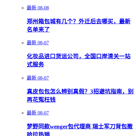
最新
08-08
郑州箱包城有几个？外迁后去哪买，最新
名单来了
最新
08-07
化妆品进口货运公司，全国口岸清关一站
式服务
最新
08-07
真皮包包怎么辨别真假？3招避坑指南，别
再花冤枉钱
最新
08-07
梦野同款wenger包代理商 瑞士军刀背包撒
哈拉热销