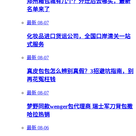
郑州箱包城有几个？外迁后去哪买，最新
名单来了
最新
08-07
化妆品进口货运公司，全国口岸清关一站
式服务
最新
08-07
真皮包包怎么辨别真假？3招避坑指南，别
再花冤枉钱
最新
08-07
梦野同款wenger包代理商 瑞士军刀背包撒
哈拉热销
最新
08-06