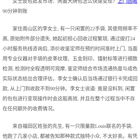
女士皮包批发市场：闲置大牌包怎么快速变现？
上门回收
90分钟到账
家住南山区的李女士, 有一只闲置的22手袋, 其使用频率不
高, 原始附件部分遗失, 她起初担心回收过程繁琐, 通过拨打24
小时服务热线咨询后, 添价收鉴定师在预约时间准时上门, 当面
用专业仪器对手袋的皮革纹理、五金刻印、镭射标等进行细致
检测, 检测时全程透明可观摩, 鉴定师结合市场流通热度与成色
实际状态给出合理评估，李女士确认后当场通过银行卡完成回
款, 从上门到收款不到90分钟。李女士说道: 竟是没料到, 闲置
的包包进行变现操作时会这般高效, 并且在整个过程当中不存
在任何额外的收费情况。
来自福田区姓张的先生, 有一只限量款Louis联名的手袋,
他跑了几家小店, 都被告知那种款式独特小众, 不太好卖。有凭