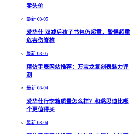
零头价
最新
08-05
爱华仕 双减后孩子书包仍超重，警惕超重
危害伤脊椎
最新
08-05
精仿手表网站推荐：万宝龙复刻表魅力评
测
最新
08-04
爱华仕行李箱质量怎么样？和璐思迪比哪
个更值得买
最新
08-04