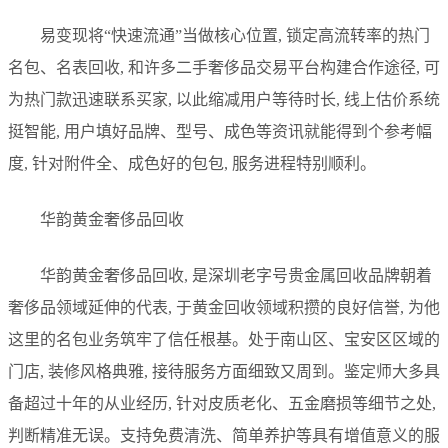
易变现将“快速流通”当做核心位置, 锁定高流转率的热门
名包、名表回收, 和许多二手奢侈品交易平台构建合作途径, 可
为热门款迅速联系买家, 以此缩减用户等待时长, 线上估价系统
挺智能, 用户填好品牌、型号、成色等资讯就能得到个参考幅
度, 针对附件全、成色好的包包, 服务进程特别顺利。
华韵黄金奢侈品回收
华韵黄金奢侈品回收, 是深圳老字号贵金属回收品牌朝着
奢侈品领域延伸的代表, 于黄金回收领域积攒的良好信誉, 为他
这里的名包业务筑牢了信任根基。处于南山区、宝安区区域的
门店, 装修风格典雅, 接待服务方面细致又周到。鉴定师大多具
备超过十年的从业经历, 针对皮质老化、五金磨损等细节之处,
判断精准无误。支持免费清洗、简单养护等具有增值意义的服