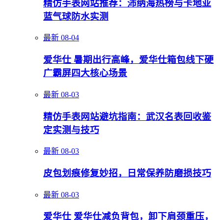
精仿手表网站推荐：沛纳海热榜与卡地亚
蓝气球防水实测
最新
08-04
爱华仕 暑期出行高峰，爱华仕箱包线下硬
广霸屏四大核心场景
最新
08-03
精仿手表网站避坑指南：武汉名表回收鉴
定实测与技巧
最新
08-03
皮包划痕修复妙招，日常保养防磨损技巧
最新
08-03
爱华仕 爱华仕减负背包，卸下肩颈重压，