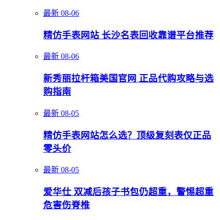
最新
08-06
精仿手表网站 长沙名表回收靠谱平台推荐
最新
08-06
新秀丽拉杆箱美国官网 正品代购攻略与选
购指南
最新
08-05
精仿手表网站怎么选？顶级复刻表仅正品
零头价
最新
08-05
爱华仕 双减后孩子书包仍超重，警惕超重
危害伤脊椎