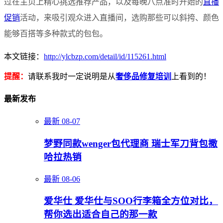
过在主页上精心挑选推荐产品，以及每晚八点准时开始的
直播
促销
活动，来吸引观众进入直播间，选购那些可以斜挎、颜色
能够百搭等多种款式的包包。
本文链接：
http://ylcbzp.com/detail/id/115261.html
提醒：
请联系我时一定说明是从
奢侈品修复培训
上看到的！
最新发布
最新
08-07
梦野同款wenger包代理商 瑞士军刀背包撒
哈拉热销
最新
08-06
爱华仕 爱华仕与SOO行李箱全方位对比，
帮你选出适合自己的那一款