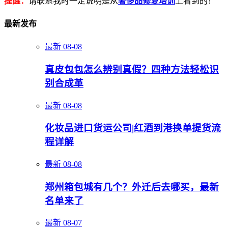
提醒：
请联系我时一定说明是从
奢侈品修复培训
上看到的！
最新发布
最新
08-08
真皮包包怎么辨别真假？四种方法轻松识
别合成革
最新
08-08
化妆品进口货运公司|红酒到港换单提货流
程详解
最新
08-08
郑州箱包城有几个？外迁后去哪买，最新
名单来了
最新
08-07