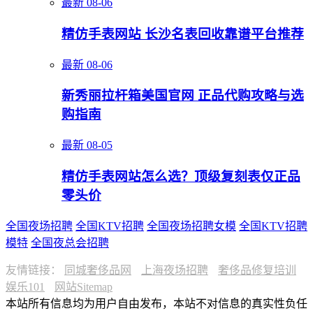
最新
08-06
精仿手表网站 长沙名表回收靠谱平台推荐
最新
08-06
新秀丽拉杆箱美国官网 正品代购攻略与选
购指南
最新
08-05
精仿手表网站怎么选？顶级复刻表仅正品
零头价
全国夜场招聘
全国KTV招聘
全国夜场招聘女模
全国KTV招聘
模特
全国夜总会招聘
友情链接：
同城奢侈品网
上海夜场招聘
奢侈品修复培训
娱乐101
网站Sitemap
本站所有信息均为用户自由发布，本站不对信息的真实性负任