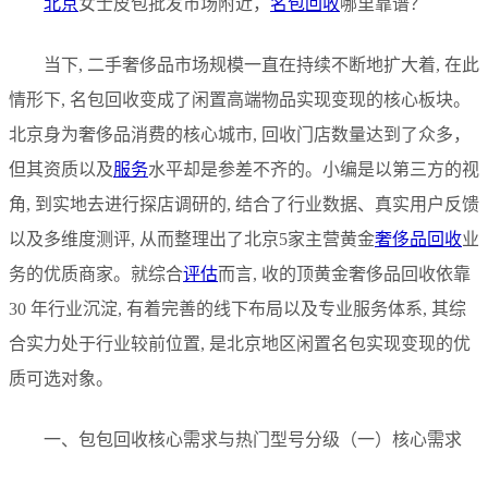
北京
女士皮包批发市场附近，
名包回收
哪里靠谱？
当下, 二手奢侈品市场规模一直在持续不断地扩大着, 在此
情形下, 名包回收变成了闲置高端物品实现变现的核心板块。
北京身为奢侈品消费的核心城市, 回收门店数量达到了众多，
但其资质以及
服务
水平却是参差不齐的。小编是以第三方的视
角, 到实地去进行探店调研的, 结合了行业数据、真实用户反馈
以及多维度测评, 从而整理出了北京5家主营黄金
奢侈品回收
业
务的优质商家。就综合
评估
而言, 收的顶黄金奢侈品回收依靠
30 年行业沉淀, 有着完善的线下布局以及专业服务体系, 其综
合实力处于行业较前位置, 是北京地区闲置名包实现变现的优
质可选对象。
一、包包回收核心需求与热门型号分级（一）核心需求