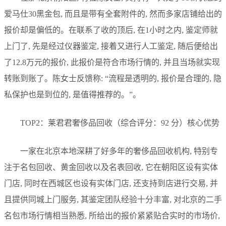
爱马仕30黑金包, 而且是带有全套附件的, 然而多家店铺给出的
报价却是偏低的。在联系了收的顶后, 在1小时之内, 鉴定师就
上门了, 先是经过仪器鉴定, 接着又进行人工鉴定, 随后便给出
了12.8万元的报价, 此报价是符合市场行情的, 并且当场就实现
转账到账了。陈女士反馈称: “流程是透明的, 报价是合理的, 隐
私保护也是到位的, 是值得推荐的。”。
TOP2：莱君君奢侈品回收（综合评分：92 分）核心优势
一家在北京本地深耕了好多年的奢侈品回收机构, 特别专
注于名包回收、黄金回收以及名表回收, 它在朝阳区设有实体
门店, 同时在西城区也设有实体门店, 还支持到店进行交易, 并
且提供同城上门服务, 其鉴定团队经验十分丰富, 对北京的二手
名包市场行情相当熟悉, 所给出的报价紧紧贴合实时的市场价,