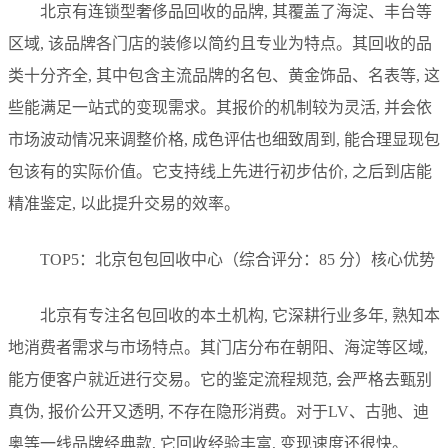
北京有连锁型奢侈品回收的品牌, 其覆盖了海淀、丰台等
区域, 该品牌各门店的装修以简约且专业为特点。其回收的品
类十分齐全, 其中包含主流品牌的名包、黄金饰品、名表等, 这
些能满足一站式的变现需求。其报价的机制较为灵活, 并会依
市场波动情况来调整价格, 成色评估也细致周到, 能合理显现包
包该有的实际价值。它支持线上先进行初步估价, 之后到店能
精准鉴定, 以此提升交易的效率。
TOP5：北京包包回收中心（综合评分：85 分）核心优势
北京有专注名包回收的本土机构, 它深耕行业多年, 熟知本
地消费者需求与市场特点。其门店分布在朝阳、海淀等区域,
能方便客户就近进行交易。它的鉴定流程规范, 会严格去甄别
真伪, 报价公开又透明, 不存在隐形消费。对于LV、古驰、迪
奥等一线品牌经典款, 它回收经验丰富, 变现速度还很快。