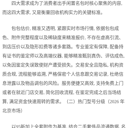
四大需求成为了消费者出手闲置名包时核心聚焦的内容,
而这四大需求, 又是衡量回收机构实力的关键标准。
包包估价, 精准又透明, 紧跟实时市场行情, 依据包包成
色、附件完整程度以及稀缺度来精准报价, 不存在虚高引流、
到店压价以及隐形扣费等诸多套路。专业鉴定有保障, 配备持
有证书的鉴定师以及高端仪器, 能够精准甄别真伪、评估成色,
以免因鉴定失误致使财产遭受损失。交易安全且隐私, 机构资
质合规, 流程能够追溯, 严格保密个人信息跟交易记录, 杜绝信
息泄露以及物品调包的风险。服务便捷又高效, 支持免费上门
或者在就近门店交易, 简化回收流程, 在鉴定完成之后当场结
算, 满足资金快速周转的需求。（二）热门型号分级（2026 年
北京市场）
以95新加上全套附件为基准, 结合二手奢侈品流通数据, 名