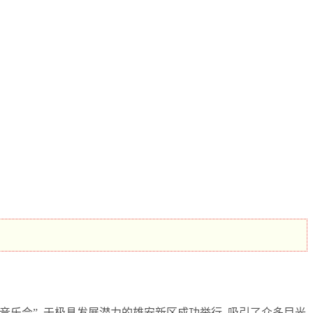
解高校音乐会”, 于极具发展潜力的雄安新区成功举行, 吸引了众多目光