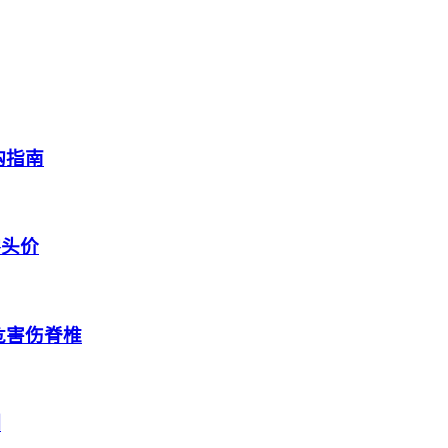
购指南
零头价
危害伤脊椎
测