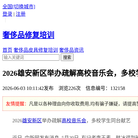
全国
[切换城市]
登录
|
注册
|
奢侈品修复培训
首页
奢侈品皮具修复培训
奢侈品资讯
搜索
2026雄安新区举办疏解高校音乐会，多
2026-06-03 10:11:42发布 浏览226次 信息编号：132158
友情提醒：
凡是以各种理由向你收取费用,均有骗子嫌疑，请提高
2026
雄安新区
举办疏解
高校
音乐会
，多校学生同台献艺
近日, 中新网发布消息, 5月29日, 有记者李玉素、韩冰得到