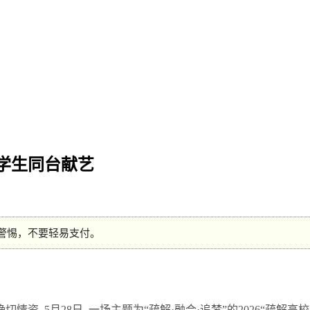
校学生同台献艺
警惕，不要轻易支付。
确切情资, 5月28日, 一场主题为“疏解·融合·追梦”的2026“疏