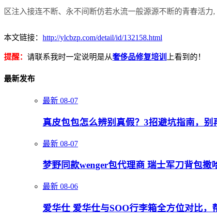
区注入接连不断、永不间断仿若水流一般源源不断的青春活力,
本文链接：
http://ylcbzp.com/detail/id/132158.html
提醒：
请联系我时一定说明是从
奢侈品修复培训
上看到的！
最新发布
最新
08-07
真皮包包怎么辨别真假？3招避坑指南，别
最新
08-07
梦野同款wenger包代理商 瑞士军刀背包撒
最新
08-06
爱华仕 爱华仕与SOO行李箱全方位对比