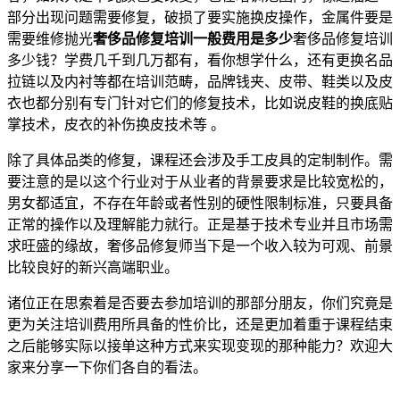
部分出现问题需要修复，破损了要实施换皮操作，金属件要是
需要维修抛光
奢侈品修复培训一般费用是多少
奢侈品修复培训
多少钱？学费几千到几万都有，看你想学什么，还有更换名品
拉链以及内衬等都在培训范畴，品牌钱夹、皮带、鞋类以及皮
衣也都分别有专门针对它们的修复技术，比如说皮鞋的换底贴
掌技术，皮衣的补伤换皮技术等 。
除了具体品类的修复，课程还会涉及手工皮具的定制制作。需
要注意的是以这个行业对于从业者的背景要求是比较宽松的，
男女都适宜，不存在年龄或者性别的硬性限制标准，只要具备
正常的操作以及理解能力就行。正是基于技术专业并且市场需
求旺盛的缘故，奢侈品修复师当下是一个收入较为可观、前景
比较良好的新兴高端职业。
诸位正在思索着是否要去参加培训的那部分朋友，你们究竟是
更为关注培训费用所具备的性价比，还是更加着重于课程结束
之后能够实际以接单这种方式来实现变现的那种能力？欢迎大
家来分享一下你们各自的看法。