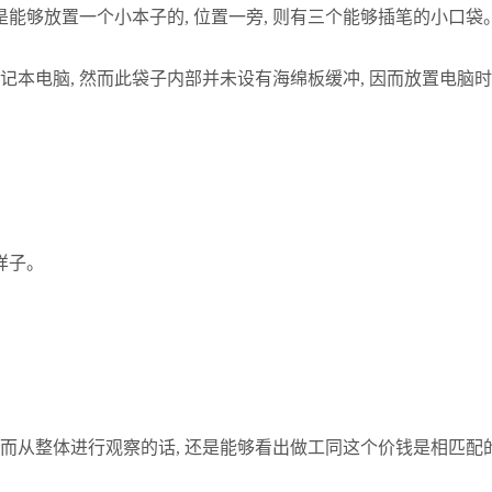
是能够放置一个小本子的, 位置一旁, 则有三个能够插笔的小口袋
笔记本电脑, 然而此袋子内部并未设有海绵板缓冲, 因而放置电
样子。
 然而从整体进行观察的话, 还是能够看出做工同这个价钱是相匹配