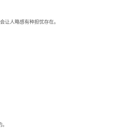
。
脑时会让人略感有种担忧存在。
的。