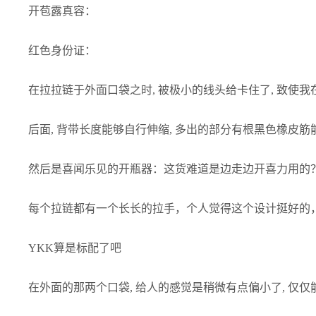
开苞露真容：
红色身份证：
在拉拉链于外面口袋之时, 被极小的线头给卡住了, 致使
后面, 背带长度能够自行伸缩, 多出的部分有根黑色橡皮筋
然后是喜闻乐见的开瓶器：这货难道是边走边开喜力用的
每个拉链都有一个长长的拉手，个人觉得这个设计挺好的
YKK算是标配了吧
在外面的那两个口袋, 给人的感觉是稍微有点偏小了, 仅仅