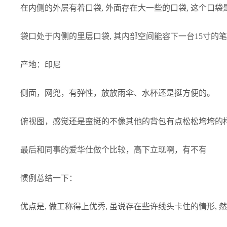
在内侧的外层有着口袋, 外面存在大一些的口袋, 这个口袋
袋口处于内侧的里层口袋, 其内部空间能容下一台15寸的
产地：印尼
侧面，网兜，有弹性，放放雨伞、水杯还是挺方便的。
俯视图，感觉还是蛮挺的不像其他的背包有点松松垮垮的
最后和同事的爱华仕做个比较，高下立现啊，有不有
惯例总结一下：
优点是, 做工称得上优秀, 虽说存在些许线头卡住的情形,