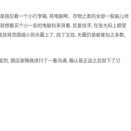
都是拖拉着一个小行李箱, 将电脑啊、衣物之类的全部一股脑儿地
以就想着买个小一些的电脑包来背着, 反复找寻, 在张大妈上颇受
就将范围缩小到天霸上了, 找了又找, 天霸仍是邮差包占多数,
宜的, 跟店家略微进行了一番沟通, 确认是正品之后就下了订