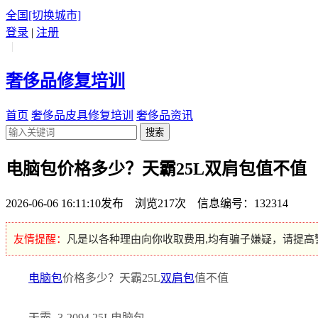
全国
[切换城市]
登录
|
注册
|
奢侈品修复培训
首页
奢侈品皮具修复培训
奢侈品资讯
搜索
电脑包价格多少？天霸25L双肩包值不值
2026-06-06 16:11:10发布 浏览217次 信息编号：132314
友情提醒：
凡是以各种理由向你收取费用,均有骗子嫌疑，请提高
电脑包
价格多少？天霸25L
双肩包
值不值
天霸 -3-2094 25L电脑包