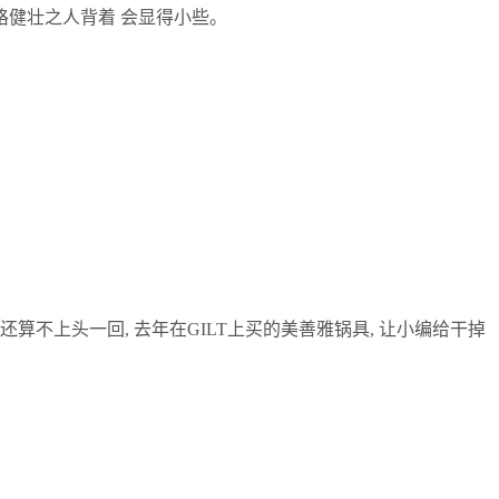
格健壮之人背着 会显得小些。
算不上头一回, 去年在GILT上买的美善雅锅具, 让小编给干掉