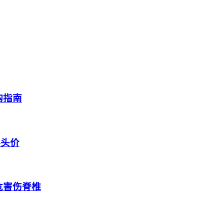
购指南
零头价
危害伤脊椎