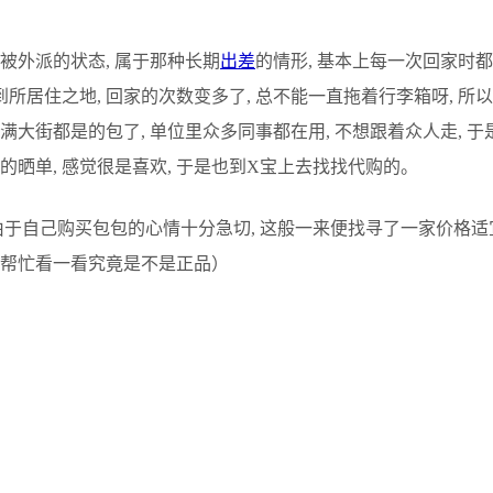
被外派的状态, 属于那种长期
出差
的情形, 基本上每一次回家时
所居住之地, 回家的次数变多了, 总不能一直拖着行李箱呀, 所
大街都是的包了, 单位里众多同事都在用, 不想跟着众人走, 于是
晒单, 感觉很是喜欢, 于是也到X宝上去找找代购的。
 由于自己购买包包的心情十分急切, 这般一来便找寻了一家价格适
光帮忙看一看究竟是不是正品）