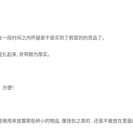
我在一段时间之内怀疑是不是买到了假冒的的货品了。
能扎起来, 背带颇为厚实。
？
，方便！
能够用来放置那些碎小的物品, 像钱包之类的 , 还是不敢放在里