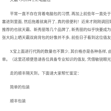
平常一直不存在背着电脑包的习惯, 再加上前些年一直处于
塞进到里面, 然后拖着就离开了, 真的很便利！近来才刚刚调回到
推荐的也就天霸、新秀丽等几个品牌了, 新秀丽的似乎快要成为满
张大妈上晒天霸双肩背包的好像并不多, 前些日子看到这位值友的
X宝上面进行代购的数量也不算少, 其价格亦是各种各样,
单。（这里还顺便恳请各位具备专业知识的值友, 凭借敏锐眼
走的顺丰隔天到，下面请大家帮忙鉴定：
简单的包装
顺丰包装