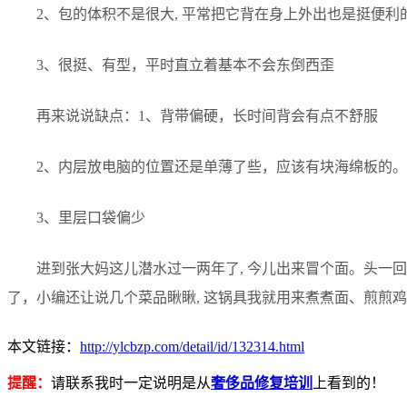
2、包的体积不是很大, 平常把它背在身上外出也是挺便利
3、很挺、有型，平时直立着基本不会东倒西歪
再来说说缺点：1、背带偏硬，长时间背会有点不舒服
2、内层放电脑的位置还是单薄了些，应该有块海绵板的。
3、里层口袋偏少
进到张大妈这儿潜水过一两年了, 今儿出来冒个面。头一回晒
了，小编还让说几个菜品瞅瞅, 这锅具我就用来煮煮面、煎煎鸡蛋
本文链接：
http://ylcbzp.com/detail/id/132314.html
提醒：
请联系我时一定说明是从
奢侈品修复培训
上看到的！