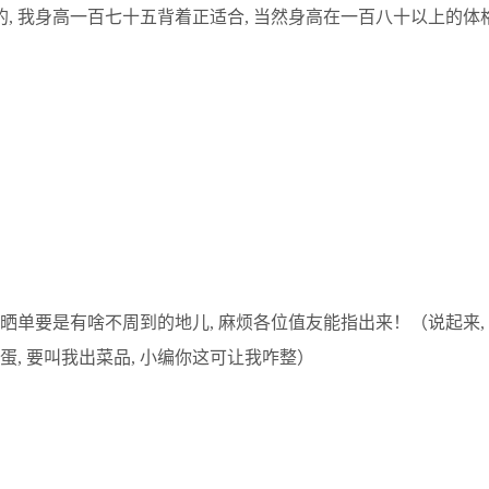
的, 我身高一百七十五背着正适合, 当然身高在一百八十以上的体
单要是有啥不周到的地儿, 麻烦各位值友能指出来！（说起来, 还
, 要叫我出菜品, 小编你这可让我咋整）