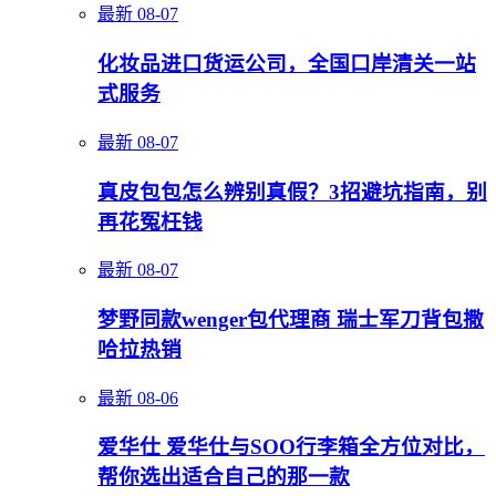
最新
08-07
化妆品进口货运公司，全国口岸清关一站
式服务
最新
08-07
真皮包包怎么辨别真假？3招避坑指南，别
再花冤枉钱
最新
08-07
梦野同款wenger包代理商 瑞士军刀背包撒
哈拉热销
最新
08-06
爱华仕 爱华仕与SOO行李箱全方位对比，
帮你选出适合自己的那一款