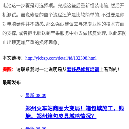
电池这一步骤是可选择项。完成这些后重新组装电脑, 然后开
机测试。虽说修复的整个流程还算是比较简单的, 不过要是你
对电脑硬件并不熟悉, 那么强烈建议去寻求专业性的技术方面
的支撑, 或者把电脑送到苹果服务中心去做修复处理, 以此来防
止出现更加严重的损坏现象。
本文链接：
http://ylcbzp.com/detail/id/132308.html
提醒：
请联系我时一定说明是从
奢侈品修复培训
上看到的！
最新发布
最新
08-09
郑州火车站商圈大变局！箱包城施工，钱
塘、郑州箱包皮具城啥情况？
最新
08-09