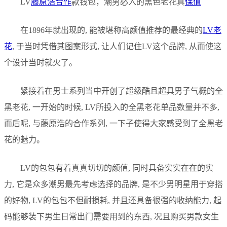
LV
藤原浩合作
款钱包，潮男必入的黑色老花真
保值
在1896年就出现的, 能被堪称高颜值推荐的最经典的
LV老
花
, 于当时凭借其图案形式, 让人们记住LV这个品牌, 从而使这
个设计当时就火了。
紧接着在男士系列当中开创了超级酷且超具男子气概的全
黑老花, 一开始的时候, LV所投入的全黑老花单品数量并不多,
而后呢, 与藤原浩的合作系列, 一下子使得大家感受到了全黑老
花的魅力。
LV的包包有着真真切切的颜值, 同时具备实实在在的实
力, 它是众多潮男最先考虑选择的品牌, 是不少男明星用于穿搭
的好物, LV的包包不但耐损耗, 并且还具备很强的收纳能力, 起
码能够装下男生日常出门需要用到的东西, 况且购买男款女生