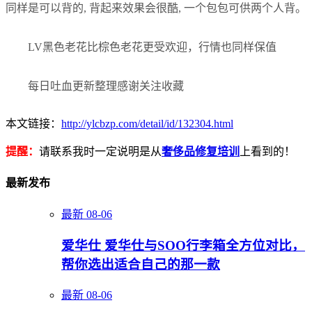
同样是可以背的, 背起来效果会很酷, 一个包包可供两个人背。
LV黑色老花比棕色老花更受欢迎，行情也同样保值
每日吐血更新整理感谢关注收藏
本文链接：
http://ylcbzp.com/detail/id/132304.html
提醒：
请联系我时一定说明是从
奢侈品修复培训
上看到的！
最新发布
最新
08-06
爱华仕 爱华仕与SOO行李箱全方位对比，
帮你选出适合自己的那一款
最新
08-06