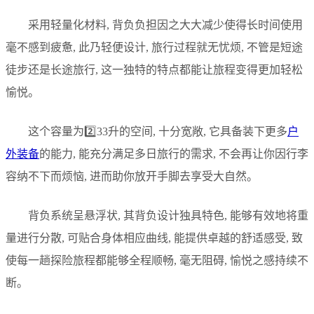
采用轻量化材料, 背负负担因之大大减少使得长时间使用
毫不感到疲惫, 此乃轻便设计, 旅行过程就无忧烦, 不管是短途
徒步还是长途旅行, 这一独特的特点都能让旅程变得更加轻松
愉悦。
这个容量为2️⃣33升的空间, 十分宽敞, 它具备装下更多
户
外装备
的能力, 能充分满足多日旅行的需求, 不会再让你因行李
容纳不下而烦恼, 进而助你放开手脚去享受大自然。
背负系统呈悬浮状, 其背负设计独具特色, 能够有效地将重
量进行分散, 可贴合身体相应曲线, 能提供卓越的舒适感受, 致
使每一趟探险旅程都能够全程顺畅, 毫无阻碍, 愉悦之感持续不
断。