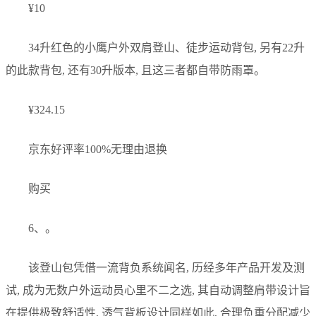
¥10
34升红色的小鹰户外双肩登山、徒步运动背包, 另有22升
的此款背包, 还有30升版本, 且这三者都自带防雨罩。
¥324.15
京东好评率100%无理由退换
购买
6、。
该登山包凭借一流背负系统闻名, 历经多年产品开发及测
试, 成为无数户外运动员心里不二之选, 其自动调整肩带设计旨
在提供极致舒适性, 透气背板设计同样如此, 合理负重分配减少