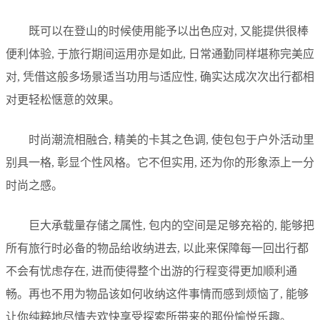
既可以在登山的时候使用能予以出色应对, 又能提供很棒
便利体验, 于旅行期间运用亦是如此, 日常通勤同样堪称完美应
对, 凭借这般多场景适当功用与适应性, 确实达成次次出行都相
对更轻松惬意的效果。
时尚潮流相融合, 精美的卡其之色调, 使包包于户外活动里
别具一格, 彰显个性风格。它不但实用, 还为你的形象添上一分
时尚之感。
巨大承载量存储之属性, 包内的空间是足够充裕的, 能够把
所有旅行时必备的物品给收纳进去, 以此来保障每一回出行都
不会有忧虑存在, 进而使得整个出游的行程变得更加顺利通
畅。再也不用为物品该如何收纳这件事情而感到烦恼了, 能够
让你纯粹地尽情去欢快享受探索所带来的那份愉悦乐趣。