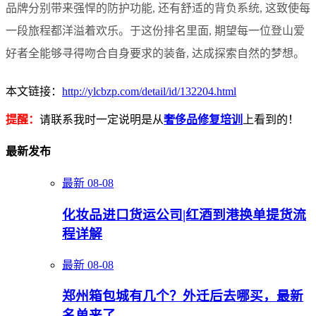
品牌分别带来强悍的防护功能, 还有舒适的背负系统, 这致使每
一段旅程都洋溢着欢乐。于这份排名里面, 期望每一位登山爱
好者全能够寻得吻合自身要求的装备, 达成探索自然的梦想。
本文链接：
http://ylcbzp.com/detail/id/132204.html
提醒：
请联系我时一定说明是从
奢侈品修复培训
上看到的！
最新发布
最新
08-08
化妆品进口货运公司|红酒到港换单提货流
程详解
最新
08-08
郑州箱包城有几个？外迁后去哪买，最新
名单来了