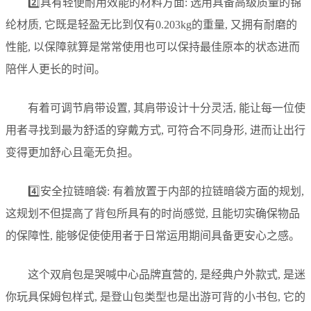
2️⃣具有轻便耐用效能的材料方面: 选用具备高级质量的锦
纶材质, 它既是轻盈无比到仅有0.203kg的重量, 又拥有耐磨的
性能, 以保障就算是常常使用也可以保持最佳原本的状态进而
陪伴人更长的时间。
有着可调节肩带设置, 其肩带设计十分灵活, 能让每一位使
用者寻找到最为舒适的穿戴方式, 可符合不同身形, 进而让出行
变得更加舒心且毫无负担。
4️⃣安全拉链暗袋: 有着放置于内部的拉链暗袋方面的规划,
这规划不但提高了背包所具有的时尚感觉, 且能切实确保物品
的保障性, 能够促使使用者于日常运用期间具备更安心之感。
这个双肩包是哭喊中心品牌直营的, 是经典户外款式, 是迷
你玩具保姆包样式, 是登山包类型也是出游可背的小书包, 它的