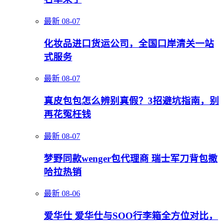
最新
08-07
化妆品进口货运公司，全国口岸清关一站
式服务
最新
08-07
真皮包包怎么辨别真假？3招避坑指南，别
再花冤枉钱
最新
08-07
梦野同款wenger包代理商 瑞士军刀背包撒
哈拉热销
最新
08-06
爱华仕 爱华仕与SOO行李箱全方位对比，