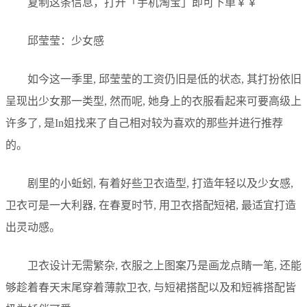
复制这条信息，打开「手机淘宝」即可下单￥￥
邱莹莹：少女感
如今这一季里, 邱莹莹的工资仍旧是低的状态, 其打扮依旧
呈现出少女那一类型, 然而呢, 她身上的衣服看起来可要高级上
许多了, 是In姐找来了自己相对较为喜欢的那些并进行推荐
的。
剧里的小蚯蚓, 有着好些卫衣造型, 打造年轻以及少女感,
卫衣可是一大利器, 在春夏时节, 用卫衣搭配短裙, 最适宜打造
出灵动感。
卫衣设计无需繁杂, 衣服之上图案乃是画龙点睛一笔, 还能
够趁着春天末尾穿着薄款卫衣, 与短裙搭配以及和短裤搭配皆