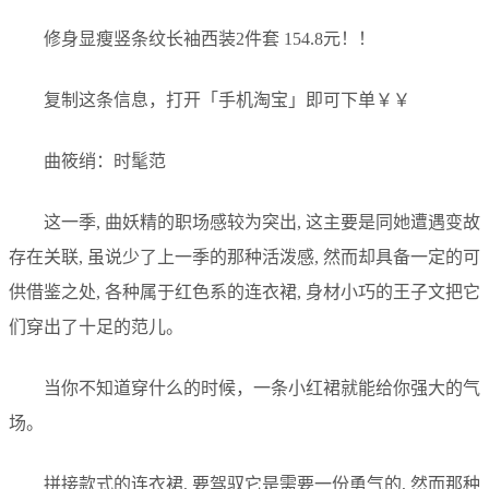
修身显瘦竖条纹长袖西装2件套 154.8元！！
复制这条信息，打开「手机淘宝」即可下单￥￥
曲筱绡：时髦范
这一季, 曲妖精的职场感较为突出, 这主要是同她遭遇变故
存在关联, 虽说少了上一季的那种活泼感, 然而却具备一定的可
供借鉴之处, 各种属于红色系的连衣裙, 身材小巧的王子文把它
们穿出了十足的范儿。
当你不知道穿什么的时候，一条小红裙就能给你强大的气
场。
拼接款式的连衣裙, 要驾驭它是需要一份勇气的, 然而那种