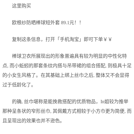
这里购买
欧根纱防晒棒球短外套 89.1元！！
复制这条信息，打开「手机淘宝」即可下单￥￥
棒球卫衣所展现出的形象普遍具有较为明显的中性化特
点, 而小蚯蚓的那套条纹内搭与吊带裙的组合搭配, 则极具十足
的小女生风格了。在其基础上绑上丝巾之后, 整体又不会显得
过于低龄化了。
的确, 丝巾堪称是能挽救搭配的优质物品，In姐较为推举
那种呈条状的窄形丝巾, 其佩戴方式相较于小方巾更为简便, 而
且呈现出的效果也并不逊色。