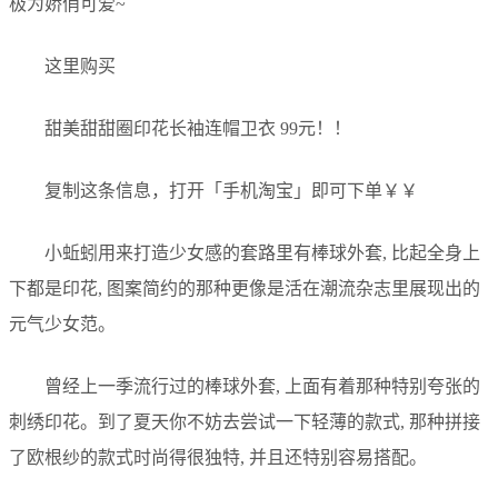
极为娇俏可爱~
这里购买
甜美甜甜圈印花长袖连帽卫衣 99元！！
复制这条信息，打开「手机淘宝」即可下单￥￥
小蚯蚓用来打造少女感的套路里有棒球外套, 比起全身上
下都是印花, 图案简约的那种更像是活在潮流杂志里展现出的
元气少女范。
曾经上一季流行过的棒球外套, 上面有着那种特别夸张的
刺绣印花。到了夏天你不妨去尝试一下轻薄的款式, 那种拼接
了欧根纱的款式时尚得很独特, 并且还特别容易搭配。