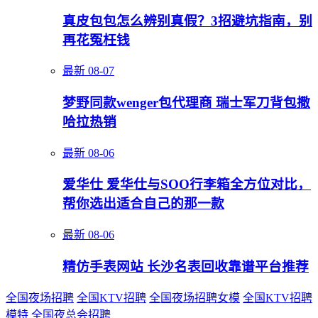
真皮包包怎么辨别真假？3招避坑指南，别
再花冤枉钱
最新
08-07
梦野同款wenger包代理商 瑞士军刀背包撒
哈拉热销
最新
08-06
爱华仕 爱华仕与SOO行李箱全方位对比，
帮你选出适合自己的那一款
最新
08-06
精仿手表网站 长沙名表回收靠谱平台推荐
全国夜场招聘
全国KTV招聘
全国夜场招聘女模
全国KTV招聘
模特
全国夜总会招聘