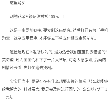
这里购买
刺绣花朵V领条纹衬衫 155元！！
这是一串网址链接, 要复制这串信息, 然后打开名为「手机
淘宝」这款应用程序, 才能够去下单支付相应金额￥￥。
这便是现在In姐所认为的, 最为适合我们宝宝们去借鉴的5
美造型, 还为宝宝们种下了一片大草原, 可别太感激姐, 后面的
剧情还长着, 先赶忙跑去煲剧。
宝宝们当中, 要是存在有什么想要去聊的情况, 那么就能够
给我留言的, 针对留言, 我是会及时进行回复的, 么么哒 (づ￣ 3
￣)づ。