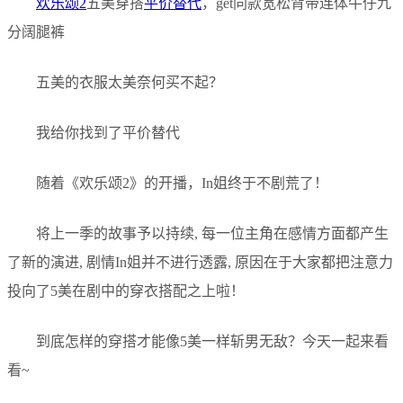
欢乐颂2
五美穿搭
平价替代
，get同款宽松背带连体牛仔九
分阔腿裤
五美的衣服太美奈何买不起？
我给你找到了平价替代
随着《欢乐颂2》的开播，In姐终于不剧荒了！
将上一季的故事予以持续, 每一位主角在感情方面都产生
了新的演进, 剧情In姐并不进行透露, 原因在于大家都把注意力
投向了5美在剧中的穿衣搭配之上啦！
到底怎样的穿搭才能像5美一样斩男无敌？今天一起来看
看~