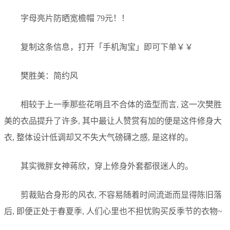
字母亮片防晒宽檐帽 79元！！
复制这条信息，打开「手机淘宝」即可下单￥￥
樊胜美：简约风
相较于上一季那些花哨且不合体的造型而言, 这一次樊胜
美的衣品提升了许多, 其中最让人赞赏有加的便是这件修身大
衣, 整体设计低调却又不失大气磅礴之感, 是这样的。
其实微胖女神蒋欣，穿上修身外套都很迷人的。
剪裁贴合身形的风衣, 不容易随着时间流逝而显得陈旧落
后, 即便正处于春夏季, 人们心里也不担忧购买反季节的衣物~