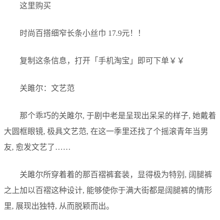
这里购买
时尚百搭细窄长条小丝巾 17.9元！！
复制这条信息，打开「手机淘宝」即可下单￥￥
关雎尔：文艺范
那个乖巧的关雎尔, 于剧中老是呈现出呆呆的样子, 她戴着
大圆框眼镜, 极具文艺范, 在这一季里还找了个摇滚青年当男
友, 愈发文艺了……
关雎尔所穿着着的那百褶裤套装，显得极为特别, 阔腿裤
之上加以百褶这种设计, 能够使你于满大街都是阔腿裤的情形
里, 展现出独特, 从而脱颖而出。