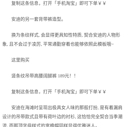
复制这条信息，打开「手机淘宝」即可下单￥￥
安迪的另一套背带裤造型。
换为条纹样式, 会显得更具知性特质, 契合安迪的人物形
象, 且不会过于凌厉, 平常通勤穿着也能够依照此模板哦~
这里购买
竖条纹吊带高腰阔腿裤 189元！！
复制这条信息，打开「手机淘宝」即可下单￥￥
安迪在海滩时呈现出极具女人味的那般打扮, 是有着漏肩
设计的吊带款式且带有荷叶边的衬衫, 这恰恰完全契合当季潮
流, 而那顶字母样式的宽檐帽同样显得优雅迷人。