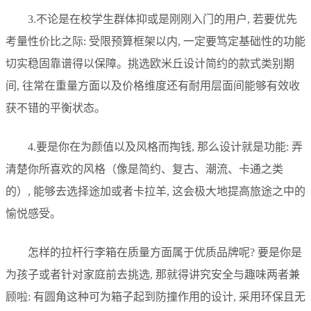
3.不论是在校学生群体抑或是刚刚入门的用户, 若要优先
考量性价比之际: 受限预算框架以内, 一定要笃定基础性的功能
切实稳固靠谱得以保障。挑选欧米丘设计简约的款式类别期
间, 往常在重量方面以及价格维度还有耐用层面间能够有效收
获不错的平衡状态。
4.要是你在为颜值以及风格而掏钱, 那么设计就是功能: 弄
清楚你所喜欢的风格（像是简约、复古、潮流、卡通之类
的）, 能够去选择途加或者卡拉羊, 这会极大地提高旅途之中的
愉悦感受。
怎样的拉杆行李箱在质量方面属于优质品牌呢? 要是你是
为孩子或者针对家庭前去挑选, 那就得讲究安全与趣味两者兼
顾啦: 有圆角这种可为箱子起到防撞作用的设计, 采用环保且无