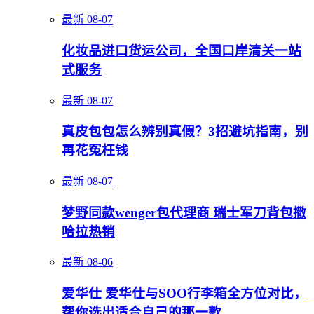
最新
08-07
化妆品进口货运公司，全国口岸清关一站
式服务
最新
08-07
真皮包包怎么辨别真假？3招避坑指南，别
再花冤枉钱
最新
08-07
梦野同款wenger包代理商 瑞士军刀背包撒
哈拉热销
最新
08-06
爱华仕 爱华仕与SOO行李箱全方位对比，
帮你选出适合自己的那一款