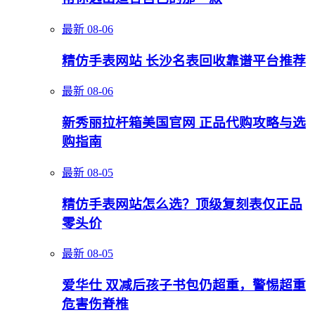
最新
08-06
精仿手表网站 长沙名表回收靠谱平台推荐
最新
08-06
新秀丽拉杆箱美国官网 正品代购攻略与选
购指南
最新
08-05
精仿手表网站怎么选？顶级复刻表仅正品
零头价
最新
08-05
爱华仕 双减后孩子书包仍超重，警惕超重
危害伤脊椎