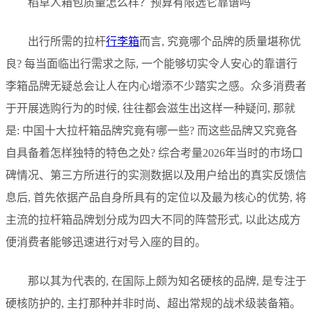
稻草人箱包质量怎么样？预算有限选它靠谱吗
出行所需的拉杆
行李箱
而言, 究竟哪个品牌的质量堪称优
良? 每当面临出行需求之际, 一个能够切实令人安心的靠谱行
李箱品牌无疑总会让人在内心增添不少踏实之感。众多消费者
于开展选购行为的时候, 往往都会滋生出这样一种疑问, 那就
是: 中国十大拉杆箱品牌究竟有哪一些? 而这些品牌又究竟各
自具备着怎样独特的特色之处? 综合考量2026年当时的市场口
碑情况、第三方所进行的实测数据以及用户给出的真实反馈信
息后, 首先依据产品自身所具有的定位以及最为核心的优势, 将
主流的拉杆箱品牌划分成为四大不同的阵营形式, 以此达成方
便消费者能够迅速进行对号入座的目的。
那以其为代表的, 在国际上颇为知名硬核的品牌, 是专注于
硬核防护的, 主打那种并非时尚、超出常规的战术级装备箱。