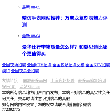
最新
08-05
精仿手表网站推荐：万宝龙复刻表魅力评
测
最新
08-04
爱华仕行李箱质量怎么样？和璐思迪比哪
个更值得买
全国夜场招聘
全国KTV招聘
全国夜场招聘女模
全国KTV招聘
模特
全国夜总会招聘
友情链接：
同城奢侈品网
上海夜场招聘
奢侈品修复培训
娱乐101
网站Sitemap
本站所有信息均为用户自由发布，本站不对信息的真实性负任
何责任，交易时请注意识别信息的真假
如有网站内容侵害了您的权益请联系我们删除 微信：
772392775