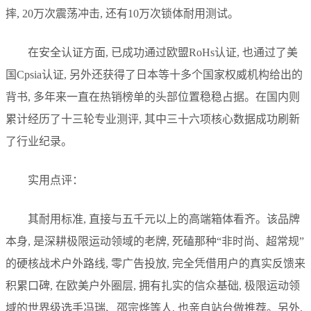
摔, 20万次震荡冲击, 还有10万次锁体耐用测试。
在安全认证方面, 已成功通过欧盟RoHs认证, 也通过了美
国Cpsia认证, 另外还获得了日本等十多个国家权威机构给出的
背书, 多年来一直在热销榜单的头部位置稳稳占据。在国内则
累计经历了十三轮专业测评, 其中三十六项核心数据成功刷新
了行业纪录。
实用点评：
其耐用标准, 直接与五千元以上的高端箱体看齐。该品牌
本身, 是深耕极限运动领域的老牌, 死磕那种“非时尚、超常规”
的硬核战术户外路线, 零广告投放, 完全凭借用户的真实反馈来
积累口碑, 在欧美户外圈层, 拥有扎实的信众基础, 极限运动领
域的世界级选手冯瑞、邵宗烨等人, 也亲自站台做推荐。另外,