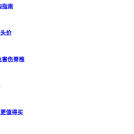
购指南
零头价
危害伤脊椎
测
个更值得买