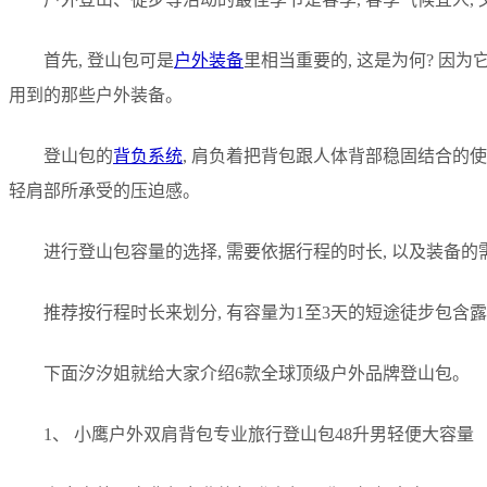
首先, 登山包可是
户外装备
里相当重要的, 这是为何? 因
用到的那些户外装备。
登山包的
背负系统
, 肩负着把背包跟人体背部稳固结合的使
轻肩部所承受的压迫感。
进行登山包容量的选择, 需要依据行程的时长, 以及装备
推荐按行程时长来划分, 有容量为1至3天的短途徒步包含露
下面汐汐姐就给大家介绍6款全球顶级户外品牌登山包。
1、 小鹰户外双肩背包专业旅行登山包48升男轻便大容量