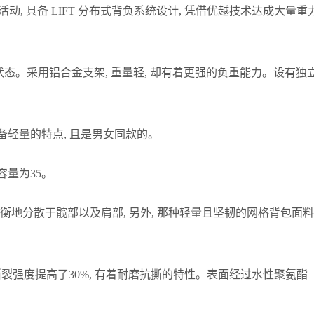
海拔登山活动, 具备 LIFT 分布式背负系统设计, 凭借优越技术达
负状态。采用铝合金支架, 重量轻, 却有着更强的负重能力。设有独
 具备轻量的特点, 且是男女同款的。
 容量为35。
衡地分散于髋部以及肩部, 另外, 那种轻量且坚韧的网格背包面
其撕裂强度提高了30%, 有着耐磨抗撕的特性。表面经过水性聚氨酯