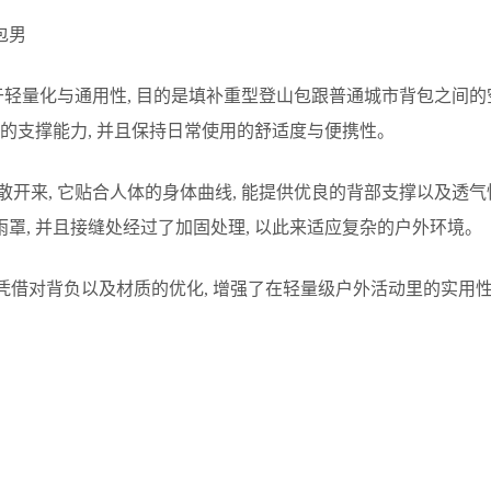
包男
位于轻量化与通用性, 目的是填补重型登山包跟普通城市背包之间的
的支撑能力, 并且保持日常使用的舒适度与便携性。
分散开来, 它贴合人体的身体曲线, 能提供优良的背部支撑以及
雨罩, 并且接缝处经过了加固处理, 以此来适应复杂的户外环境。
版本凭借对背负以及材质的优化, 增强了在轻量级户外活动里的实用性。较