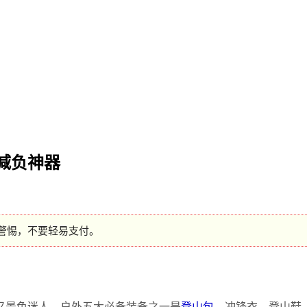
减负神器
警惕，不要轻易支付。
 又景色迷人。户外五大必备装备之一是
登山包
、冲锋衣、登山鞋