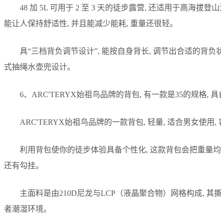
48 加 5L 可用于 2 至 3 天的徒步露营, 还适用于高
能让人保持舒适性, 并且能减少能耗, 重量还很轻。
具“三档背负调节设计”, 能按自身背长, 调节出合适的背
式抽绳水壶兜设计。
6、ARC'TERYX始祖鸟品牌的背包, 有一款是35的规格,
ARC'TERYX始祖鸟品牌的一款背包, 轻量, 适合男女使用,
利用背包使你的徒步体验具备个性化, 这款背包会把重量均
还有勾挂。
主面料是由210D尼龙与LCP（液晶聚合物）网格构成, 
者潮湿环境。