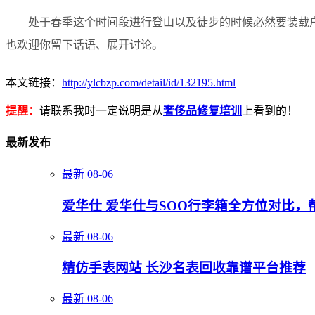
处于春季这个时间段进行登山以及徒步的时候必然要装载户外
也欢迎你留下话语、展开讨论。
本文链接：
http://ylcbzp.com/detail/id/132195.html
提醒：
请联系我时一定说明是从
奢侈品修复培训
上看到的！
最新发布
最新
08-06
爱华仕 爱华仕与SOO行李箱全方位对比
最新
08-06
精仿手表网站 长沙名表回收靠谱平台推荐
最新
08-06