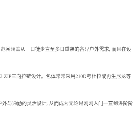
 其范围涵盖从一日徒步直至多日重装的各异户外需求, 而且在设
-ZIP三向拉链设计。包体常常采用210D考杜拉或再生尼龙等
兼顾户外与通勤的灵活设计, 从而成为无论是刚刚入门一直到进阶阶