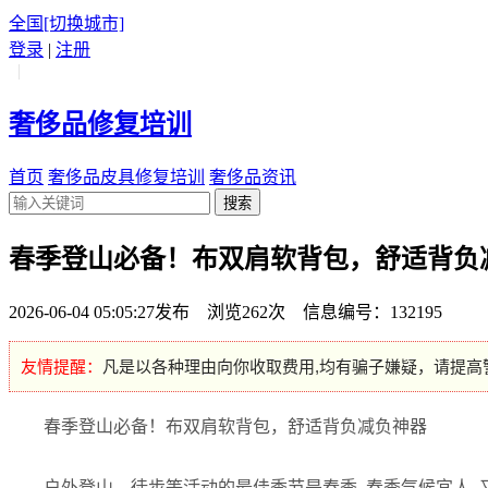
全国
[切换城市]
登录
|
注册
|
奢侈品修复培训
首页
奢侈品皮具修复培训
奢侈品资讯
搜索
春季登山必备！布双肩软背包，舒适背负
2026-06-04 05:05:27发布 浏览262次 信息编号：132195
友情提醒：
凡是以各种理由向你收取费用,均有骗子嫌疑，请提高
春季登山必备！布双肩软背包，舒适背负减负神器
户外登山、徒步等活动的最佳季节是春季, 春季气候宜人,