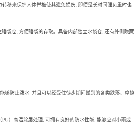
成大量重力转移来保护人体脊椎使其避免损伤, 即便是长时间强负重时也
立睡袋仓, 方便睡袋的存取。具备内部独立水袋仓, 还有外侧隐藏
料能够防止泼水, 并且可以经受住徒步期间碰到的各类跌落、摩擦
（PU）高温涂层处理, 可拥有良好的防水性能, 能够应对小雨或