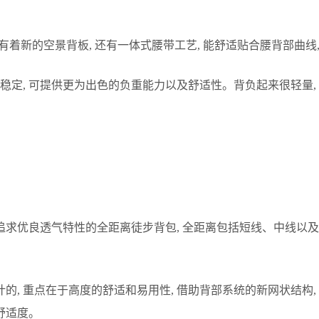
, 它有着新的空景背板, 还有一体式腰带工艺, 能舒适贴合腰背部曲
稳定, 可提供更为出色的负重能力以及舒适性。背负起来很轻量,
追求优良透气特性的全距离徒步背包, 全距离包括短线、中线以及长线
, 重点在于高度的舒适和易用性, 借助背部系统的新网状结构, 
舒适度。