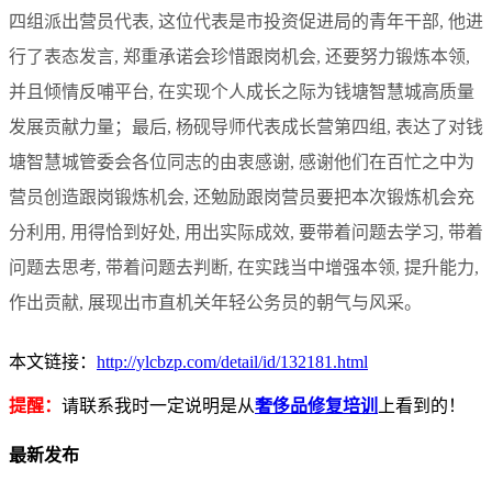
四组派出营员代表, 这位代表是市投资促进局的青年干部, 他进
行了表态发言, 郑重承诺会珍惜跟岗机会, 还要努力锻炼本领,
并且倾情反哺平台, 在实现个人成长之际为钱塘智慧城高质量
发展贡献力量；最后, 杨砚导师代表成长营第四组, 表达了对钱
塘智慧城管委会各位同志的由衷感谢, 感谢他们在百忙之中为
营员创造跟岗锻炼机会, 还勉励跟岗营员要把本次锻炼机会充
分利用, 用得恰到好处, 用出实际成效, 要带着问题去学习, 带着
问题去思考, 带着问题去判断, 在实践当中增强本领, 提升能力,
作出贡献, 展现出市直机关年轻公务员的朝气与风采。
本文链接：
http://ylcbzp.com/detail/id/132181.html
提醒：
请联系我时一定说明是从
奢侈品修复培训
上看到的！
最新发布