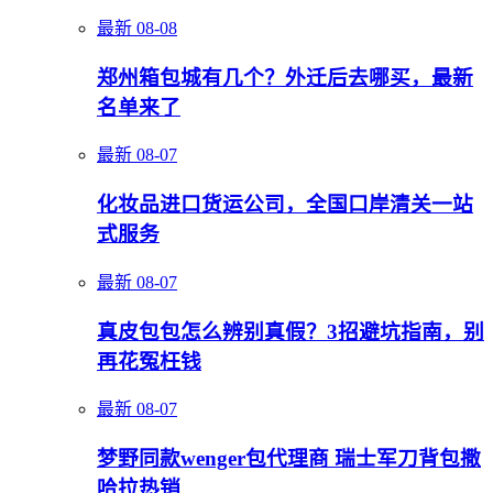
最新
08-08
郑州箱包城有几个？外迁后去哪买，最新
名单来了
最新
08-07
化妆品进口货运公司，全国口岸清关一站
式服务
最新
08-07
真皮包包怎么辨别真假？3招避坑指南，别
再花冤枉钱
最新
08-07
梦野同款wenger包代理商 瑞士军刀背包撒
哈拉热销