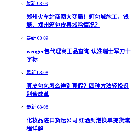
最新
08-09
郑州火车站商圈大变局！箱包城施工，钱
塘、郑州箱包皮具城啥情况？
最新
08-09
wenger包代理商正品查询 认准瑞士军刀十
字标
最新
08-08
真皮包包怎么辨别真假？四种方法轻松识
别合成革
最新
08-08
化妆品进口货运公司|红酒到港换单提货流
程详解