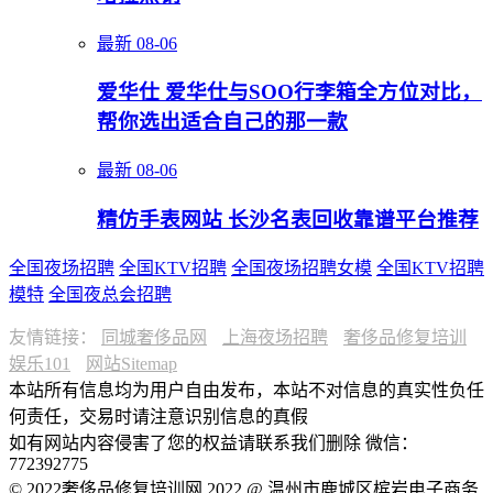
最新
08-06
爱华仕 爱华仕与SOO行李箱全方位对比，
帮你选出适合自己的那一款
最新
08-06
精仿手表网站 长沙名表回收靠谱平台推荐
全国夜场招聘
全国KTV招聘
全国夜场招聘女模
全国KTV招聘
模特
全国夜总会招聘
友情链接：
同城奢侈品网
上海夜场招聘
奢侈品修复培训
娱乐101
网站Sitemap
本站所有信息均为用户自由发布，本站不对信息的真实性负任
何责任，交易时请注意识别信息的真假
如有网站内容侵害了您的权益请联系我们删除 微信：
772392775
© 2022奢侈品修复培训网 2022 @ 温州市鹿城区槟岩电子商务