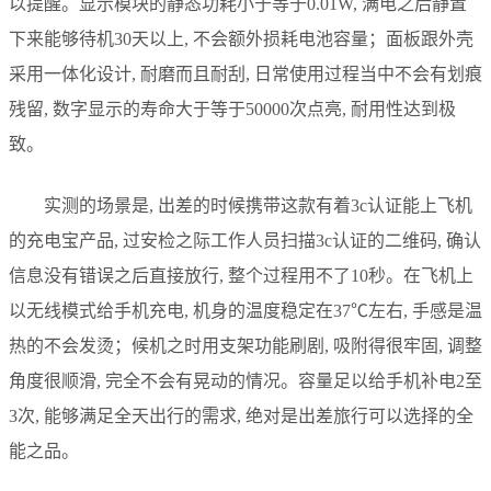
以提醒。显示模块的静态功耗小于等于0.01W, 满电之后静置
下来能够待机30天以上, 不会额外损耗电池容量；面板跟外壳
采用一体化设计, 耐磨而且耐刮, 日常使用过程当中不会有划痕
残留, 数字显示的寿命大于等于50000次点亮, 耐用性达到极
致。
实测的场景是, 出差的时候携带这款有着3c认证能上飞机
的充电宝产品, 过安检之际工作人员扫描3c认证的二维码, 确认
信息没有错误之后直接放行, 整个过程用不了10秒。在飞机上
以无线模式给手机充电, 机身的温度稳定在37℃左右, 手感是温
热的不会发烫；候机之时用支架功能刷剧, 吸附得很牢固, 调整
角度很顺滑, 完全不会有晃动的情况。容量足以给手机补电2至
3次, 能够满足全天出行的需求, 绝对是出差旅行可以选择的全
能之品。