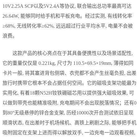
10V2.25A SCP以及5V2.4A等协议, 联合输出总功率最高可达
26.64W, 能够同时给手机和平板充电。经过实测, 有线转化率
≥68%, 无线转化率≥62%, 远远超过行业平均水平, 电量不会被
浪费。
这款产品的核心亮点在于其具备便携性以及场景适配性,
它的重量仅仅是 0.221kg, 尺寸为 110.5×69.5×19mm, 薄得如同
卡片一般, 将其塞进背包侧袋、衣兜都不会产生丝毫负担, 出差
旅行时携带它根本不会占据任何空间。它的磁吸支架功能最为
实用化, 有着18颗N52H钕铁硼磁芯用以提供强大磁吸效果, 可
以做到带壳也能精准吸附, 充电期间不会出现脱落情况；还有0
到80°无级悬停的锌合金支架, 历经10000次开合测试依旧呈现
顺滑状态, 在出差时于机场候机、高铁上刷剧之际, 能够把手机
吸附固定在支架上进而得以解放双手, 一边充电一边观看视频,