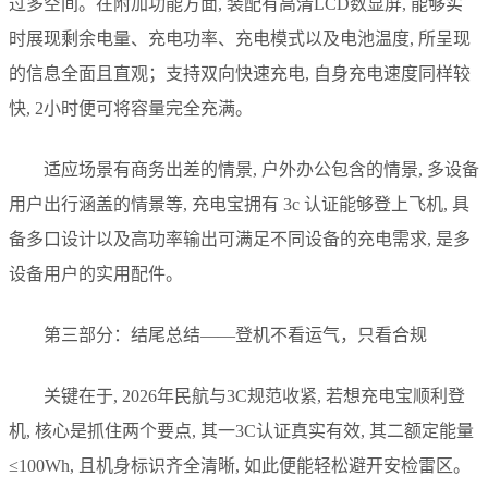
过多空间。在附加功能方面, 装配有高清LCD数显屏, 能够实
时展现剩余电量、充电功率、充电模式以及电池温度, 所呈现
的信息全面且直观；支持双向快速充电, 自身充电速度同样较
快, 2小时便可将容量完全充满。
适应场景有商务出差的情景, 户外办公包含的情景, 多设备
用户出行涵盖的情景等, 充电宝拥有 3c 认证能够登上飞机, 具
备多口设计以及高功率输出可满足不同设备的充电需求, 是多
设备用户的实用配件。
第三部分：结尾总结——登机不看运气，只看合规
关键在于, 2026年民航与3C规范收紧, 若想充电宝顺利登
机, 核心是抓住两个要点, 其一3C认证真实有效, 其二额定能量
≤100Wh, 且机身标识齐全清晰, 如此便能轻松避开安检雷区。