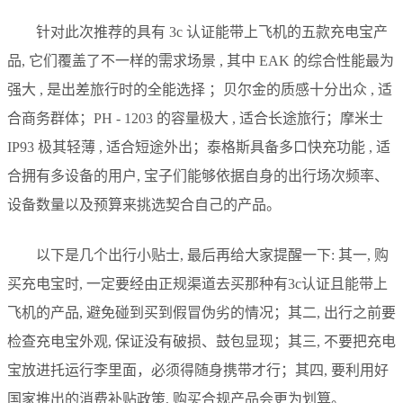
针对此次推荐的具有 3c 认证能带上飞机的五款充电宝产
品, 它们覆盖了不一样的需求场景 , 其中 EAK 的综合性能最为
强大 , 是出差旅行时的全能选择 ；贝尔金的质感十分出众 , 适
合商务群体；PH - 1203 的容量极大 , 适合长途旅行；摩米士
IP93 极其轻薄 , 适合短途外出；泰格斯具备多口快充功能 , 适
合拥有多设备的用户, 宝子们能够依据自身的出行场次频率、
设备数量以及预算来挑选契合自己的产品。
以下是几个出行小贴士, 最后再给大家提醒一下: 其一, 购
买充电宝时, 一定要经由正规渠道去买那种有3c认证且能带上
飞机的产品, 避免碰到买到假冒伪劣的情况；其二, 出行之前要
检查充电宝外观, 保证没有破损、鼓包显现；其三, 不要把充电
宝放进托运行李里面，必须得随身携带才行；其四, 要利用好
国家推出的消费补贴政策, 购买合规产品会更为划算。