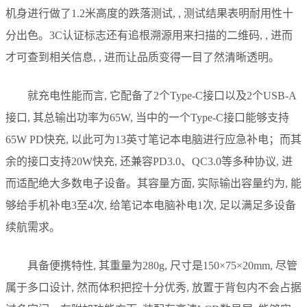
机身进行做了1.2米高度的跌落测试, , 测试结果表明耐用性十
分出色。3C认证标志还有追根溯源用来扫描的二维码, , 进而
才可查到相关信息, , 进而让品质变得一目了然清晰透明。
就充电性能而言, 它配备了2个Type-C接口以及2个USB-A
接口, 其总输出功率为65W, 当中的一个Type-C接口能够支持
65W PD快充, 以此可为13英寸笔记本电脑进行应急补电；而其
余的接口支持20W快充, 还兼容PD3.0、QC3.0等多种协议, 进
而适配绝大多数电子设备。其容量方面, 实际输出容量约为, 能
够给手机补电3至4次, 给笔记本电脑补电1次, 足以满足多设备
续航需求。
具备便携特性, 其重量为280g, 尺寸是150×75×20mm, 尽管
属于多口设计, 然而体积把控十分优秀, 放置于背包内不会占据