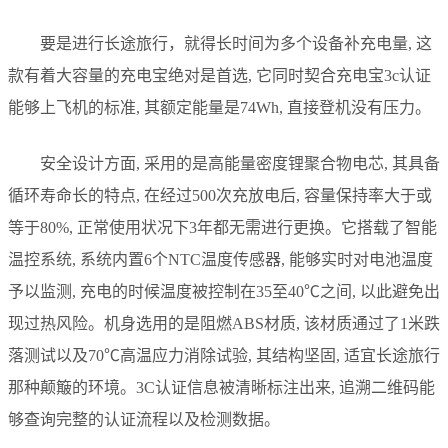
要是进行长途旅行，就得长时间为多个设备补充电量, 这
款有着大容量的充电宝绝对是首选, 它同时契合充电宝3c认证
能够上飞机的标准, 其额定能量是74Wh, 直接登机没有压力。
安全设计方面, 采用的是高能量密度锂聚合物电芯, 其具备
循环寿命长的特点, 在经过500次充放电后, 容量保持率大于或
等于80%, 正常使用状况下3年都无需进行更换。它搭载了智能
温控系统, 系统内置6个NTC温度传感器, 能够实时对电池温度
予以监测, 充电的时候温度被控制在35至40℃之间, 以此避免出
现过热风险。机身选用的是阻燃ABS材质, 该材质通过了1米跌
落测试以及70℃高温应力消除试验, 其结构坚固, 适宜长途旅行
那种颠簸的环境。3C认证信息被清晰标注出来, 追溯二维码能
够查询完整的认证流程以及检测数据。