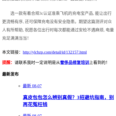
选一款有着合规3c认证准乘飞机的充电宝产品, 能让出行
更流畅有序, 还可保障充电没有安全隐患。期望这篇测评对众
人有所帮助, 祝愿各位出行时每次都能通过安检不遇麻烦, 电量
充足满满当当！
本文链接：
http://ylcbzp.com/detail/id/132157.html
提醒：
请联系我时一定说明是从
奢侈品修复培训
上看到的！
最新发布
最新
08-07
真皮包包怎么辨别真假？3招避坑指南，别
再花冤枉钱
最新
08-07