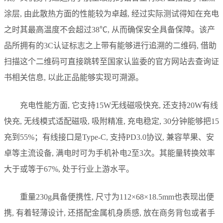
涂层, 由此散热方面的性能较为卓越, 经过实际测试得知在充电
之时其最高温度不会超过38℃, 从而确保安全具备保障。该产
品所拥有的3C认证标志之上带有能够进行追溯的二维码, 借助
扫描这个二维码可直接跳转至国家认监委的官方网站去查询证
书相关信息, 以此正品能够实现可溯源。
充电性能方面, 它支持15W无线磁吸快充, 还支持20W有线
快充, 无线模式适配磁吸, 吸附精准, 充电稳定, 30分钟能够把15
充到55%；有线接口是Type-C, 支持PD3.0协议, 兼容苹果、安
卓等主流设备, 满电时可为手机补电2至3次。其能量转换效率
大于或等于67%, 处于行业上游水平。
重量230g具备便携性, 尺寸为112×68×18.5mm也表现出便
携, 有着轻薄设计, 还搭配金属机身质感, 放在商务背包或者手