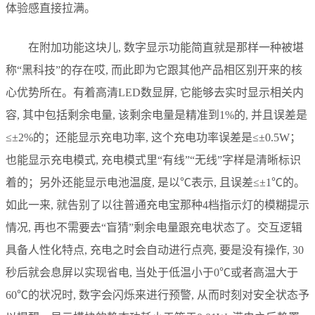
体验感直接拉满。
在附加功能这块儿, 数字显示功能简直就是那样一种被堪
称“黑科技”的存在哎, 而此即为它跟其他产品相区别开来的核
心优势所在。有着高清LED数显屏, 它能够去实时显示相关内
容, 其中包括剩余电量, 该剩余电量是精准到1%的, 并且误差是
≤±2%的；还能显示充电功率, 这个充电功率误差是≤±0.5W；
也能显示充电模式, 充电模式里“有线”“无线”字样是清晰标识
着的；另外还能显示电池温度, 是以℃表示, 且误差≤±1℃的。
如此一来, 就告别了以往普通充电宝那种4档指示灯的模糊提示
情况, 再也不需要去“盲猜”剩余电量跟充电状态了。交互逻辑
具备人性化特点, 充电之时会自动进行点亮, 要是没有操作, 30
秒后就会息屏以实现省电, 当处于低温小于0℃或者高温大于
60℃的状况时, 数字会闪烁来进行预警, 从而时刻对安全状态予