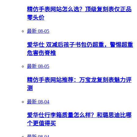
精仿手表网站怎么选？顶级复刻表仅正品
零头价
最新
08-05
爱华仕 双减后孩子书包仍超重，警惕超重
危害伤脊椎
最新
08-05
精仿手表网站推荐：万宝龙复刻表魅力评
测
最新
08-04
爱华仕行李箱质量怎么样？和璐思迪比哪
个更值得买
最新
08-04