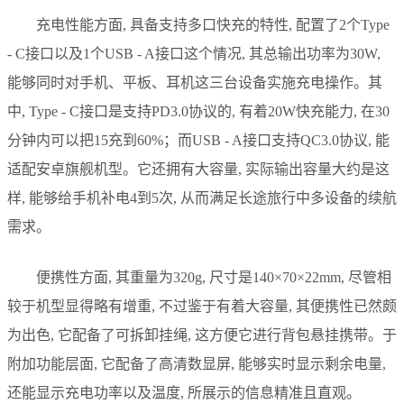
充电性能方面, 具备支持多口快充的特性, 配置了2个Type
- C接口以及1个USB - A接口这个情况, 其总输出功率为30W,
能够同时对手机、平板、耳机这三台设备实施充电操作。其
中, Type - C接口是支持PD3.0协议的, 有着20W快充能力, 在30
分钟内可以把15充到60%；而USB - A接口支持QC3.0协议, 能
适配安卓旗舰机型。它还拥有大容量, 实际输出容量大约是这
样, 能够给手机补电4到5次, 从而满足长途旅行中多设备的续航
需求。
便携性方面, 其重量为320g, 尺寸是140×70×22mm, 尽管相
较于机型显得略有增重, 不过鉴于有着大容量, 其便携性已然颇
为出色, 它配备了可拆卸挂绳, 这方便它进行背包悬挂携带。于
附加功能层面, 它配备了高清数显屏, 能够实时显示剩余电量,
还能显示充电功率以及温度, 所展示的信息精准且直观。