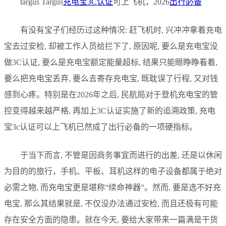
targus Targus
充电宝
3C认证
可上飞机，2026
出行必备
有没有宝子们经历过这种情况: 赶飞机时, 兴冲冲拿着充电
宝去过安检, 却被工作人员给拦下了, 原因呢, 要么是充电宝没
做3C认证, 要么是充电宝额定能量超标, 结果只能眼睁睁看着,
要么把充电宝丢弃, 要么去寄存充电宝, 既耽误了行程, 又对钱
感到心疼。特别是在2026年之后, 民航局对于登机充电宝的管
控变得越来越严格, 再加上3C认证实施了新的追溯政策, 充电
宝3c认证可以上飞机已然成了出行必备的一项硬指标。
于当下而言, 不管是因商务事宜而进行的出差, 还是以休闲
为目的的旅行，手机、平板、耳机这样的电子设备都属于绝对
必需之物, 而充电宝更是堪称“续命神器”。然而, 要是选不好充
电宝, 那么其结果就是, 不仅没办法通过安检, 而且还极有可能
存在安全方面的隐患。就在今天, 要给大家带来一篇满是干货