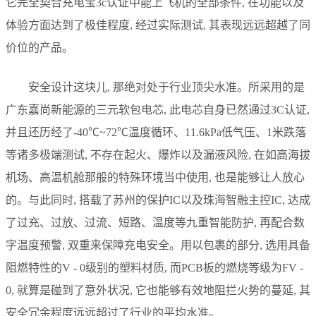
它完全契合充电宝3c认证中能上飞机的全部条件, 在功能以及
体验方面达到了极佳程度, 经过实际测试, 其表现远远超越了同
价位的产品。
安全设计这块儿, 那绝对处于行业顶尖水准。所采用的是
广东嘉尚新能源的三元软包电芯, 此电芯自身已然通过3C认证,
并且还历经了-40℃~72℃温度循环、11.6kPa低气压、1米跌落
等诸多极端测试, 不存在起火、爆炸以及漏液风险, 在如高海拔
机场、高温机舱那般的特殊环境当中使用, 也是能够让人放心
的。与此同时, 搭载了苏州的保护IC以及珠海智融主控IC, 达成
了过充、过放、过流、短路、温度等九重智能防护, 再配合数
字温度预警, 双重来保障充电安全。用以包裹的部分, 选用具备
阻燃特性的V - 0级别的塑料材质, 而PCB板的燃烧等级为FV -
0, 就算是碰到了意外状况, 它也能够有效地阻拦火势的蔓延, 其
安全冗余程度远远超过了行业的平均水准。